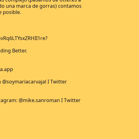
ndo una marca de gorras) contamos
 posible.
avRq6LTYsxZRHII1re?
ding Better.
ta.app
m
@soymariacarvajal
I Twitter
stagram:
@mike.sanroman
I Twitter