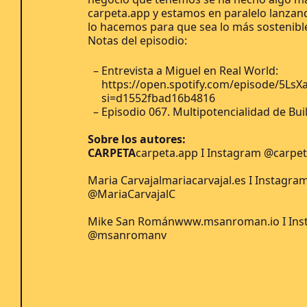
carpeta.app y estamos en paralelo lanza
lo hacemos para que sea lo más sostenible
Notas del episodio:
Entrevista a Miguel en Real World:
https://open.spotify.com/episode/5LsX
si=d1552fbad16b4816
Episodio 067. Multipotencialidad de Buil
Sobre los autores:
CARPETA
carpeta.app
I Instagram @carpe
Maria Carvajal
mariacarvajal.es
I Instagra
@MariaCarvajalC
Mike San Román
www.msanroman.io
I In
@msanromanv