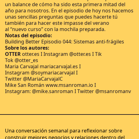
un balance de cómo ha sido esta primera mitad del
año para nosotros. En el episodio de hoy nos hacemos
unas sencillas preguntas que puedes hacerte tú
también para hacer este impasse del verano
al “nuevo curso” con la mochila preparada.
Notas del episodio:
Building Better Episodio 044: Sistemas anti-frágiles
Sobre los autores:
OTTER
otter.es
I Instagram
@otter.es
I Tik
Tok
@otter_es
Maria Carvajal
mariacarvajal.es
I
Instagram
@soymariacarvajal
I
Twitter
@MariaCarvajalC
Mike San Román
www.msanroman.io
I
Instagram:
@mike.sanroman
I Twitter
@msanromanv
Una conversación semanal para reflexionar sobre
construir mejores negocios y relaciones dentro del