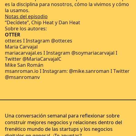
es la disciplina para nosotros, cómo la vivimos y cómo
la usamos.
Notas del episodio
“Decídete”, Chip Heat y Dan Heat
Sobre los autores:
OTTER
otter.es
I Instagram
@otter.es
Maria Carvajal
mariacarvajal.es
I Instagram
@soymariacarvajal
I
Twitter
@MariaCarvajalC
Mike San Román
msanroman.io
I Instagram:
@mike.sanroman
I Twitter
@msanromanv
Una conversación semanal para reflexionar sobre
construir mejores negocios y relaciones dentro del
frenético mundo de las startups y los negocios
digitales en general. ¿Te apuntas?